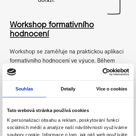
Workshop formativního
hodnocení
Workshop se zaměřuje na praktickou aplikaci
formativního hodnocení ve výuce. Během
setkání si řekneme, jak lze formativní
hodnocení v hodinách využívat, jaká jsou
úskalí i na co si dát v začátcích pozor.
Souhlas
Detaily
Více o cookies
Na konkrétních příkladech a praktických
ukázkách si vyzkoušíme, jak formativní
Tato webová stránka používá cookies
hodnocení pomáhá zlepšit zapojení žáků,
K personalizaci obsahu a reklam, poskytování funkcí
efektivitu výuky i zpětnou vazbu. Vše bude
sociálních médií a analýze naší návštěvnosti využíváme
koncipované tak, aby mohli posluchači
soubory cookie. Informace o tom, jak náš web používáte,