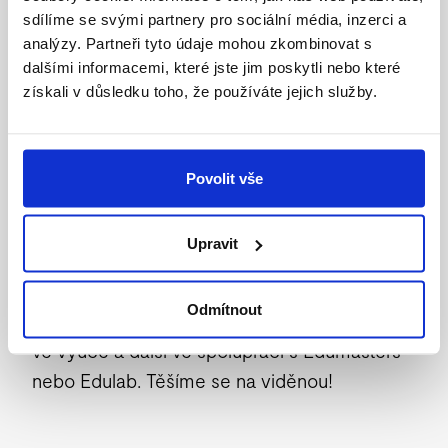
poznatky ihned zapojit do své praxe. Nedílnou
sdílíme se svými partnery pro sociální média, inzerci a
analýzy. Partneři tyto údaje mohou zkombinovat s
součástí setkání bude sdílení vašich
dalšími informacemi, které jste jim poskytli nebo které
zkušeností a debata nad konkrétními příklady.
získali v důsledku toho, že používáte jejich služby.
Tomáš Ficza je absolvent Pedagogické
fakulty UK, obor český jazyk – anglický jazyk.
Povolit vše
Během své praxe učil na základní i střední
škole a nyní se přesouvá na nově vznikající
Upravit
PED Academy střední školu a gymnázium jako
ředitel. Přednášející zároveň pořádá školení
Odmítnout
formativního hodnocení, moderních metod
ve výuce a další ve spolupráci s Edumasters
nebo Edulab. Těšíme se na viděnou!